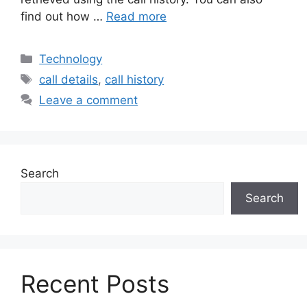
find out how …
Read more
Categories
Technology
Tags
call details
,
call history
Leave a comment
Search
Search
Recent Posts