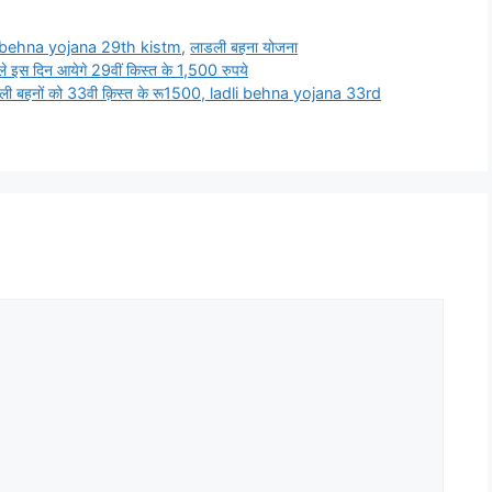
i behna yojana 29th kistm
,
लाडली बहना योजना
 इस दिन आयेगे 29वीं किस्त के 1,500 रुपये
ली बहनों को 33वी क़िस्त के रू1500, ladli behna yojana 33rd